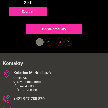
20 €
Zobraziť
Ďalšie produkty
1
2
3
Kontakty
Katarína Markechová
Obora 737
916 24 Horná Streda
IČO: 47840838
DIČ: 1081238378
+421 907 780 870