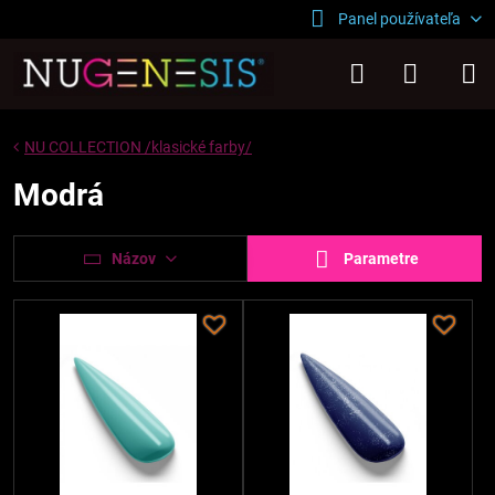
Panel používateľa
NU COLLECTION /klasické farby/
Modrá
Názov
Parametre