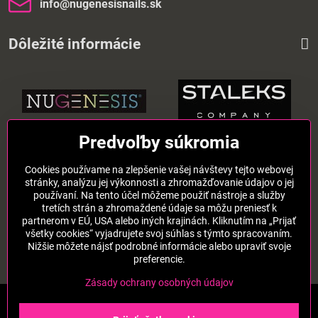
info​@nugenesisnails​.sk
Dôležité informácie
Predvoľby súkromia
Pridajte sa k nám aj na sieťach:
Cookies používame na zlepšenie vašej návštevy tejto webovej
Instagram
Facebook
TikTok
stránky, analýzu jej výkonnosti a zhromažďovanie údajov o jej
používaní. Na tento účel môžeme použiť nástroje a služby
tretích strán a zhromaždené údaje sa môžu preniesť k
©
2026
Copyright
partnerom v EÚ, USA alebo iných krajinách. Kliknutím na „Prijať
všetky cookies“ vyjadrujete svoj súhlas s týmto spracovaním.
Predvoľby súkromia
Zásady ochrany osobných údajov
Nižšie môžete nájsť podrobné informácie alebo upraviť svoje
Stav objednávky
preferencie.
Vytvorené pomocou:
BiznisWeb.sk
Zásady ochrany osobných údajov