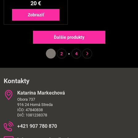
20 €
Zobraziť
Ďalšie produkty
1
2
4
Kontakty
Katarína Markechová
Obora 737
916 24 Horná Streda
IČO: 47840838
DIČ: 1081238378
+421 907 780 870