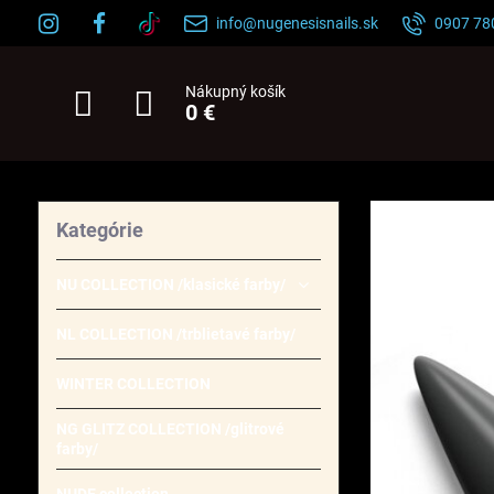
info@nugenesisnails.sk
0907 78
Nákupný košík
0 €
Kategórie
NU COLLECTION /klasické farby/
NL COLLECTION /trblietavé farby/
WINTER COLLECTION
NG GLITZ COLLECTION /glitrové
farby/