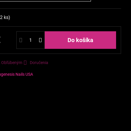
(
2
ks)
€
Do košíka
 k Obľúbeným
Doručenia
genesis Nails USA