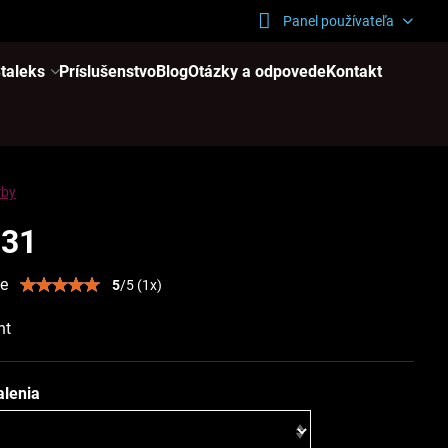
Panel používateľa
taleks
Príslušenstvo
Blog
Otázky a odpovede
Kontakt
rby
031
ie
5
/
5
(
1
x)
ht
alenia