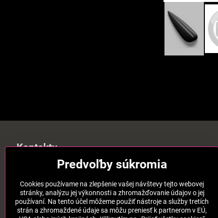
Kontakty
Predvoľby súkromia
Katarína Markechová
Obora 737
Cookies používame na zlepšenie vašej návštevy tejto webovej
916 24 Horná Streda
stránky, analýzu jej výkonnosti a zhromažďovanie údajov o jej
IČO: 47840838
používaní. Na tento účel môžeme použiť nástroje a služby tretích
DIČ: 1081238378
strán a zhromaždené údaje sa môžu preniesť k partnerom v EÚ,