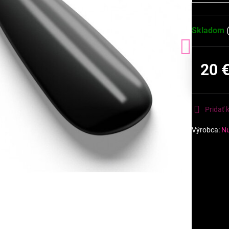
Skladom
20 
Pridať
Výrobca:
Nu