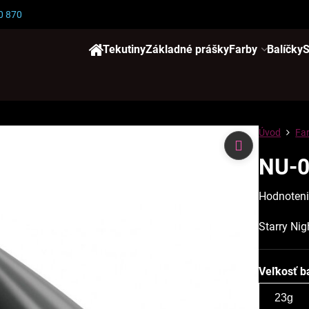
0 870
Tekutiny
Základné prášky
Farby
Balíčky
S
Úvod
Fa
NU-
Hodnoten
Starry Nig
Veľkosť b