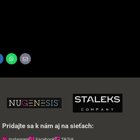
inkedIn
WhatsApp
E-
mail
Pridajte sa k nám aj na sieťach:
Instagram
Facebook
TikTok