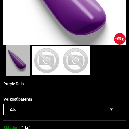
30%
Purple Rain
Veľkosť balenia
Skladom
(
1
ks)