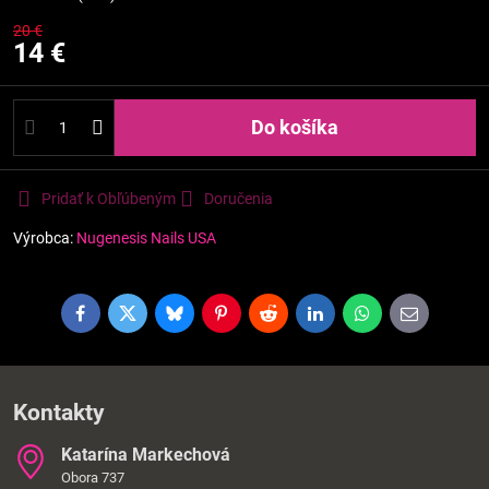
20 €
14 €
Do košíka
Pridať k Obľúbeným
Doručenia
Výrobca:
Nugenesis Nails USA
Facebook
Twitter
Bluesky
Pinterest
Reddit
LinkedIn
WhatsApp
E-
mail
Kontakty
Katarína Markechová
Obora 737