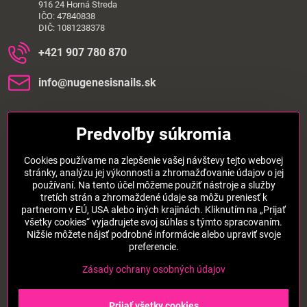
916 24 Horná Streda
IČO: 47840838
DIČ: 1081238378
+421 907 780 870
info​@nugenesisnails​.sk
Dôležité informácie
Predvoľby súkromia
Cookies používame na zlepšenie vašej návštevy tejto webovej
stránky, analýzu jej výkonnosti a zhromažďovanie údajov o jej
používaní. Na tento účel môžeme použiť nástroje a služby
tretích strán a zhromaždené údaje sa môžu preniesť k
partnerom v EÚ, USA alebo iných krajinách. Kliknutím na „Prijať
Pridajte sa k nám aj na sieťach:
všetky cookies“ vyjadrujete svoj súhlas s týmto spracovaním.
Nižšie môžete nájsť podrobné informácie alebo upraviť svoje
preferencie.
Instagram
Facebook
TikTok
Zásady ochrany osobných údajov
©
2026
Copyright
Predvoľby súkromia
Prijať všetky cookies
Zásady ochrany osobných údajov