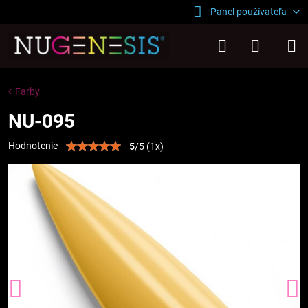
Panel používateľa
Farby
NU-095
Hodnotenie
5
/
5
(
1
x)