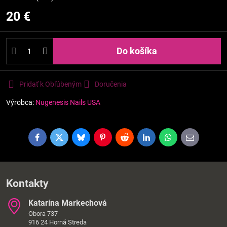
20 €
Do košíka
Pridať k Obľúbeným
Doručenia
Výrobca:
Nugenesis Nails USA
Facebook
Twitter
Bluesky
Pinterest
Reddit
LinkedIn
WhatsApp
E-
mail
Kontakty
Katarína Markechová
Obora 737
916 24 Horná Streda