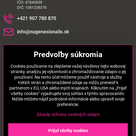
IČO: 47840838
DIČ: 1081238378
+421 907 780 870
info​@nugenesisnails​.sk
Dôležité informácie
Predvoľby súkromia
Cookies používame na zlepšenie vašej návštevy tejto webovej
stránky, analýzu jej výkonnosti a zhromažďovanie údajov o jej
používaní. Na tento účel môžeme použiť nástroje a služby
tretích strán a zhromaždené údaje sa môžu preniesť k
partnerom v EÚ, USA alebo iných krajinách. Kliknutím na „Prijať
Pridajte sa k nám aj na sieťach:
všetky cookies“ vyjadrujete svoj súhlas s týmto spracovaním.
Nižšie môžete nájsť podrobné informácie alebo upraviť svoje
preferencie.
Instagram
Facebook
TikTok
Zásady ochrany osobných údajov
©
2026
Copyright
Predvoľby súkromia
Prijať všetky cookies
Zásady ochrany osobných údajov