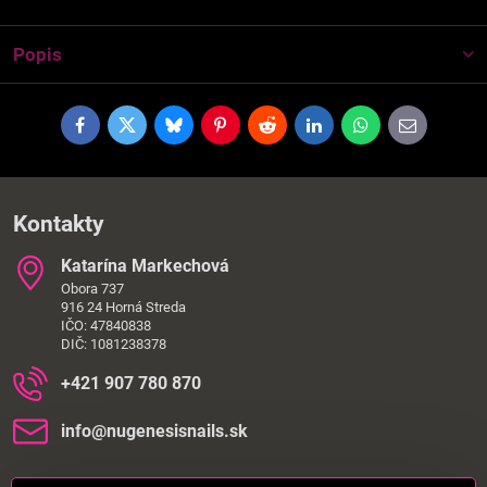
Popis
Facebook
Twitter
Bluesky
Pinterest
Reddit
LinkedIn
WhatsApp
E-
mail
Kontakty
Katarína Markechová
Obora 737
916 24 Horná Streda
IČO: 47840838
DIČ: 1081238378
+421 907 780 870
info​@nugenesisnails​.sk