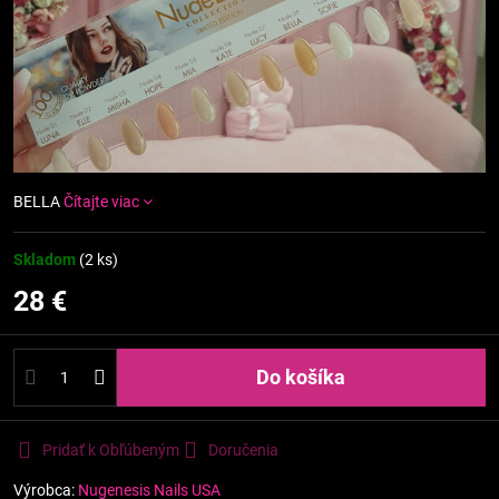
BELLA
Čítajte viac
Skladom
(
2
ks)
28 €
Do košíka
Pridať k Obľúbeným
Doručenia
Výrobca:
Nugenesis Nails USA