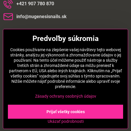
+421 907 780 870
info​@nugenesisnails​.sk
Dôležité informácie
Predvoľby súkromia
Cookies používame na zlepšenie vašej návštevy tejto webovej
stránky, analýzu jej výkonnosti a zhromažďovanie údajov o jej
používaní. Na tento účel môžeme použiť nástroje a služby
tretích strán a zhromaždené údaje sa môžu preniesť k
partnerom v EÚ, USA alebo iných krajinách. Kliknutím na „Prijať
Pridajte sa k nám aj na sieťach:
všetky cookies“ vyjadrujete svoj súhlas s týmto spracovaním.
Nižšie môžete nájsť podrobné informácie alebo upraviť svoje
preferencie.
Instagram
Facebook
TikTok
Zásady ochrany osobných údajov
©
2026
Copyright
Predvoľby súkromia
Prijať všetky cookies
Zásady ochrany osobných údajov
Stav objednávky
Ukázať podrobnosti
Vytvorené pomocou:
BiznisWeb.sk