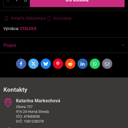
Pridať k Obľúbeným
Doručenia
Výrobca:
STALEKS
Popis
Facebook
Twitter
Bluesky
Pinterest
Reddit
LinkedIn
WhatsApp
E-
mail
Kontakty
Katarína Markechová
Obora 737
916 24 Horná Streda
IČO: 47840838
DIČ: 1081238378